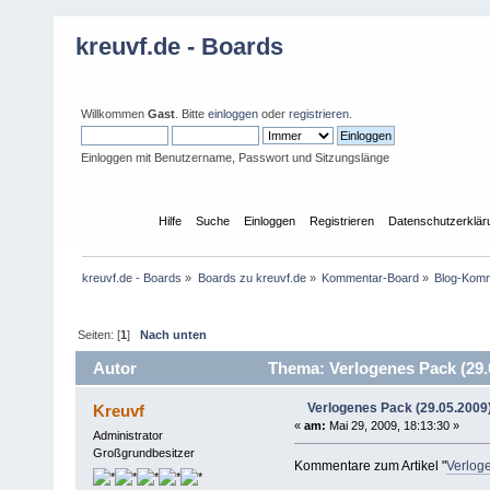
kreuvf.de - Boards
Willkommen
Gast
. Bitte
einloggen
oder
registrieren
.
Einloggen mit Benutzername, Passwort und Sitzungslänge
Übersicht
Hilfe
Suche
Einloggen
Registrieren
Datenschutzerklär
kreuvf.de - Boards
»
Boards zu kreuvf.de
»
Kommentar-Board
»
Blog-Kom
Seiten: [
1
]
Nach unten
Autor
Thema: Verlogenes Pack (29.
Verlogenes Pack (29.05.2009
Kreuvf
«
am:
Mai 29, 2009, 18:13:30 »
Administrator
Großgrundbesitzer
Kommentare zum Artikel "
Verlog