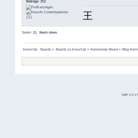
Beiträge: 252
王
Seiten: [
1
]
Nach oben
kreuvf.de - Boards
»
Boards zu kreuvf.de
»
Kommentar-Board
»
Blog-Kom
SMF 2.0.1