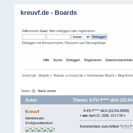
kreuvf.de - Boards
Willkommen
Gast
. Bitte
einloggen
oder
registrieren
.
Einloggen mit Benutzername, Passwort und Sitzungslänge
Übersicht
Hilfe
Suche
Einloggen
Registrieren
Datenschutzerklär
kreuvf.de - Boards
»
Boards zu kreuvf.de
»
Kommentar-Board
»
Blog-Kom
Seiten: [
1
]
Nach unten
Autor
Thema: 5-FU f**** dich (22.0
5-FU f**** dich (22.04.2008)
Kreuvf
«
am:
April 22, 2008, 19:17:09 »
Administrator
Großgrundbesitzer
Kommentare zum Artikel "
5-FU f*