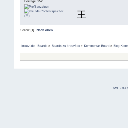
Beiträge: 252
王
Seiten: [
1
]
Nach oben
kreuvf.de - Boards
»
Boards zu kreuvf.de
»
Kommentar-Board
»
Blog-Kom
SMF 2.0.1