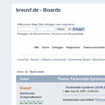
kreuvf.de - Boards
Willkommen
Gast
. Bitte
einloggen
oder
registrieren
.
Einloggen mit Benutzername, Passwort und Sitzungslänge
Übersicht
Hilfe
Suche
Einloggen
Registrieren
Datenschutzerklär
kreuvf.de - Boards
»
Boards zu kreuvf.de
»
Kommentar-Board
»
Blog-Kom
Seiten: [
1
]
Nach unten
Autor
Thema: Ferienende-Syndrom (
Ferienende-Syndrom (19.06.
Kreuvf
«
am:
Juni 19, 2007, 15:46:19 »
Administrator
Großgrundbesitzer
Kommentare zum Artikel "
Ferien