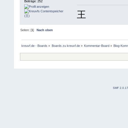
Beiträge: 252
王
Seiten: [
1
]
Nach oben
kreuvf.de - Boards
»
Boards zu kreuvf.de
»
Kommentar-Board
»
Blog-Kom
SMF 2.0.1