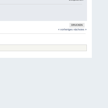
DRUCKEN
« vorheriges
nächstes »