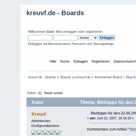
kreuvf.de - Boards
Willkommen
Gast
. Bitte
einloggen
oder
registrieren
.
Einloggen mit Benutzername, Passwort und Sitzungslänge
Übersicht
Hilfe
Suche
Einloggen
Registrieren
Datenschutzer
kreuvf.de - Boards
»
Boards zu kreuvf.de
»
Kommentar-Board
»
Blog-
Seiten: [
1
]
Nach unten
Autor
Thema: Webtipps für den 2
Webtipps für den 22.06.20
Kreuvf
«
am:
Juni 22, 2007, 16:16:33 »
Administrator
Großgrundbesitzer
Kommentare zum Artikel "
Web