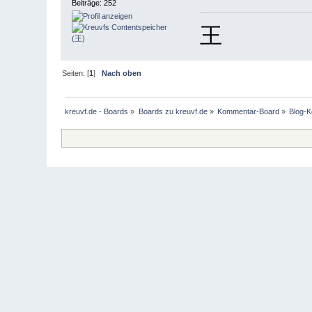
Beiträge: 252
王
Seiten: [
1
]
Nach oben
kreuvf.de - Boards
»
Boards zu kreuvf.de
»
Kommentar-Board
»
Blog-