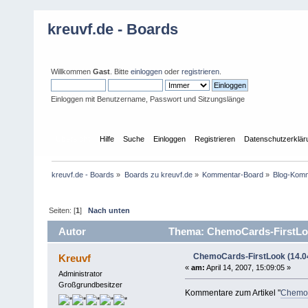
kreuvf.de - Boards
Willkommen
Gast
. Bitte
einloggen
oder
registrieren
.
Einloggen mit Benutzername, Passwort und Sitzungslänge
Übersicht
Hilfe
Suche
Einloggen
Registrieren
Datenschutzerklär
kreuvf.de - Boards
»
Boards zu kreuvf.de
»
Kommentar-Board
»
Blog-Kom
Seiten: [
1
]
Nach unten
Autor
Thema: ChemoCards-FirstLook
ChemoCards-FirstLook (14.0
Kreuvf
«
am:
April 14, 2007, 15:09:05 »
Administrator
Großgrundbesitzer
Kommentare zum Artikel "
ChemoC