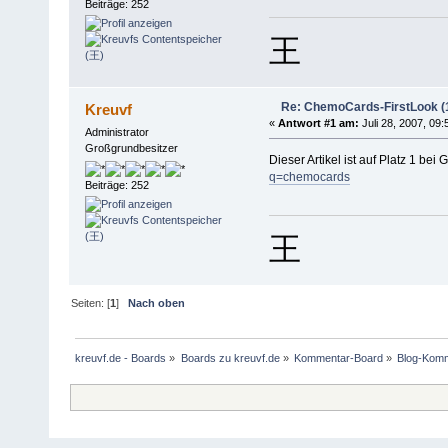
Beiträge: 252
王
Re: ChemoCards-FirstLook (
Kreuvf
«
Antwort #1 am:
Juli 28, 2007, 09:
Administrator
Großgrundbesitzer
Dieser Artikel ist auf Platz 1 b
q=chemocards
Beiträge: 252
王
Seiten: [
1
]
Nach oben
kreuvf.de - Boards
»
Boards zu kreuvf.de
»
Kommentar-Board
»
Blog-Kom