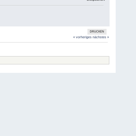
DRUCKEN
« vorheriges
nächstes »