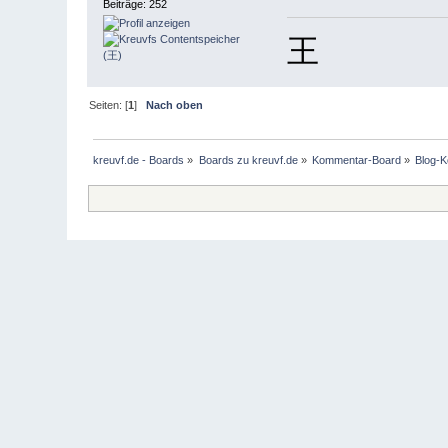
Beiträge: 252
王
Seiten: [
1
]
Nach oben
kreuvf.de - Boards
»
Boards zu kreuvf.de
»
Kommentar-Board
»
Blog-