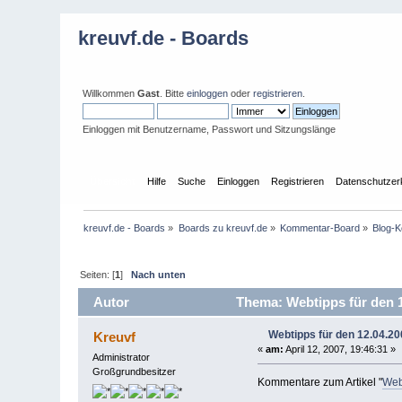
kreuvf.de - Boards
Willkommen
Gast
. Bitte
einloggen
oder
registrieren
.
Einloggen mit Benutzername, Passwort und Sitzungslänge
Übersicht
Hilfe
Suche
Einloggen
Registrieren
Datenschutzer
kreuvf.de - Boards
»
Boards zu kreuvf.de
»
Kommentar-Board
»
Blog-
Seiten: [
1
]
Nach unten
Autor
Thema: Webtipps für den 1
Webtipps für den 12.04.20
Kreuvf
«
am:
April 12, 2007, 19:46:31 »
Administrator
Großgrundbesitzer
Kommentare zum Artikel "
Web