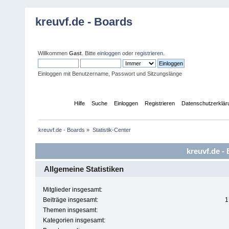
kreuvf.de - Boards
Willkommen
Gast
. Bitte
einloggen
oder
registrieren
.
Einloggen mit Benutzername, Passwort und Sitzungslänge
Übersicht
Hilfe
Suche
Einloggen
Registrieren
Datenschutzerklär
kreuvf.de - Boards
»
Statistik-Center
kreuvf.de - 
Allgemeine Statistiken
Mitglieder insgesamt:
Beiträge insgesamt:
1
Themen insgesamt:
Kategorien insgesamt: