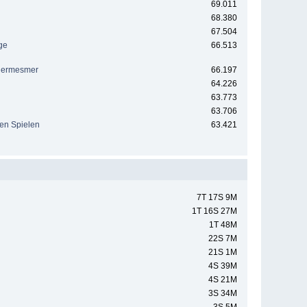
69.011
68.380
67.504
ge
66.513
euermesmer
66.197
64.226
63.773
63.706
hen Spielen
63.421
7T 17S 9M
1T 16S 27M
1T 48M
22S 7M
21S 1M
4S 39M
4S 21M
3S 34M