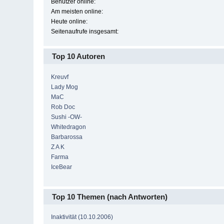
Benutzer online:
Am meisten online:
Heute online:
Seitenaufrufe insgesamt:
Top 10 Autoren
Kreuvf
Lady Mog
MaC
Rob Doc
Sushi -OW-
Whitedragon
Barbarossa
Z A K
Farma
IceBear
Top 10 Themen (nach Antworten)
Inaktivität (10.10.2006)