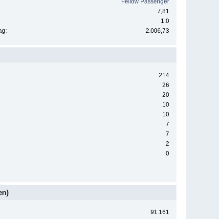
Fellow Passenger
7,81
1:0
ag:
2.006,73
214
26
20
10
10
7
7
2
0
en)
91.161