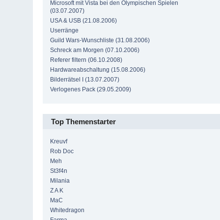
Microsoft mit Vista bei den Olympischen Spielen
(03.07.2007)
USA & USB (21.08.2006)
Userränge
Guild Wars-Wunschliste (31.08.2006)
Schreck am Morgen (07.10.2006)
Referer filtern (06.10.2008)
Hardwareabschaltung (15.08.2006)
Bilderrätsel I (13.07.2007)
Verlogenes Pack (29.05.2009)
Top Themenstarter
Kreuvf
Rob Doc
Meh
St3f4n
Milania
Z A K
MaC
Whitedragon