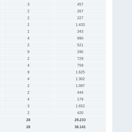
3
457
2
267
2
227
2
1.433
1
343
4
990
2
521
9
290
2
729
4
759
9
1.625
4
1.302
2
1.087
2
444
4
179
3
1.652
2
420
28
29.233
28
36.141