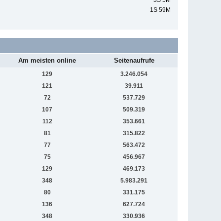
3S 5M
1S 59M
Am meisten online
Seitenaufrufe
129
3.246.054
121
39.911
72
537.729
107
509.319
112
353.661
81
315.822
77
563.472
75
456.967
129
469.173
348
5.983.291
80
331.175
136
627.724
348
330.936