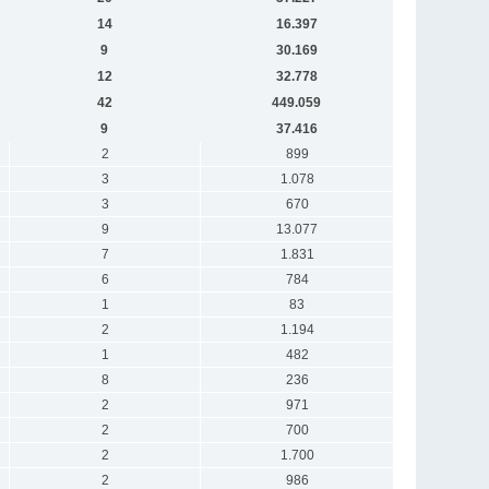
14
16.397
9
30.169
12
32.778
42
449.059
9
37.416
2
899
3
1.078
3
670
9
13.077
7
1.831
6
784
1
83
2
1.194
1
482
8
236
2
971
2
700
2
1.700
2
986