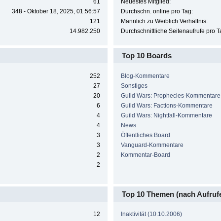
61
Neuestes Mitglied:
348 - Oktober 18, 2025, 01:56:57
Durchschn. online pro Tag:
121
Männlich zu Weiblich Verhältnis:
14.982.250
Durchschnittliche Seitenaufrufe pro T
Top 10 Boards
252
Blog-Kommentare
27
Sonstiges
20
Guild Wars: Prophecies-Kommentare
6
Guild Wars: Factions-Kommentare
4
Guild Wars: Nightfall-Kommentare
4
News
3
Öffentliches Board
3
Vanguard-Kommentare
2
Kommentar-Board
2
Top 10 Themen (nach Aufruf
12
Inaktivität (10.10.2006)