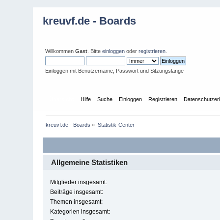
kreuvf.de - Boards
Willkommen
Gast
. Bitte
einloggen
oder
registrieren
.
Einloggen mit Benutzername, Passwort und Sitzungslänge
Übersicht
Hilfe
Suche
Einloggen
Registrieren
Datenschutzer
kreuvf.de - Boards
»
Statistik-Center
Allgemeine Statistiken
Mitglieder insgesamt:
Beiträge insgesamt:
Themen insgesamt:
Kategorien insgesamt: