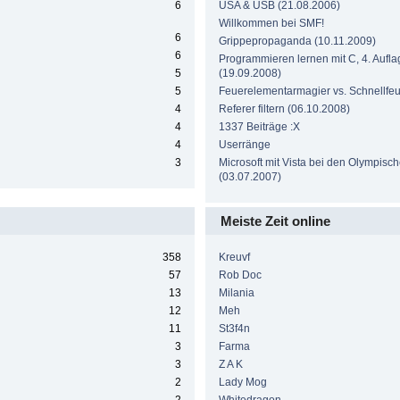
6
USA & USB (21.08.2006)
Willkommen bei SMF!
6
Grippepropaganda (10.11.2009)
6
Programmieren lernen mit C, 4. Aufla
5
(19.09.2008)
5
Feuerelementarmagier vs. Schnellf
4
Referer filtern (06.10.2008)
4
1337 Beiträge :X
4
Userränge
3
Microsoft mit Vista bei den Olympisc
(03.07.2007)
Meiste Zeit online
358
Kreuvf
57
Rob Doc
13
Milania
12
Meh
11
St3f4n
3
Farma
3
Z A K
2
Lady Mog