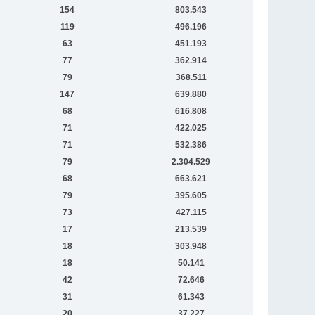
154
803.543
119
496.196
63
451.193
77
362.914
79
368.511
147
639.880
68
616.808
71
422.025
71
532.386
79
2.304.529
68
663.621
79
395.605
73
427.115
17
213.539
18
303.948
18
50.141
42
72.646
31
61.343
20
37.227