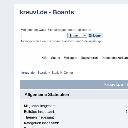
kreuvf.de - Boards
Willkommen
Gast
. Bitte
einloggen
oder
registrieren
.
Einloggen mit Benutzername, Passwort und Sitzungslänge
Übersicht
Hilfe
Suche
Einloggen
Registrieren
Datenschutzerklär
kreuvf.de - Boards
»
Statistik-Center
kreuvf.de - 
Allgemeine Statistiken
Mitglieder insgesamt:
Beiträge insgesamt:
1
Themen insgesamt:
Kategorien insgesamt: