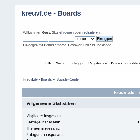
kreuvf.de - Boards
Willkommen
Gast
. Bitte
einloggen
oder
registrieren
.
Einloggen mit Benutzername, Passwort und Sitzungslänge
Übersicht
Hilfe
Suche
Einloggen
Registrieren
Datenschutzerklär
kreuvf.de - Boards
»
Statistik-Center
kreuvf.de - 
Allgemeine Statistiken
Mitglieder insgesamt:
Beiträge insgesamt:
1
Themen insgesamt:
Kategorien insgesamt: