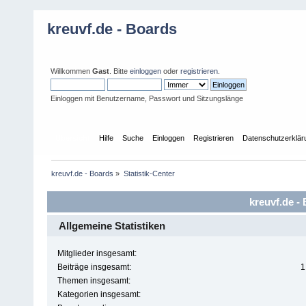
kreuvf.de - Boards
Willkommen
Gast
. Bitte
einloggen
oder
registrieren
.
Einloggen mit Benutzername, Passwort und Sitzungslänge
Übersicht
Hilfe
Suche
Einloggen
Registrieren
Datenschutzerklär
kreuvf.de - Boards
»
Statistik-Center
kreuvf.de - 
Allgemeine Statistiken
Mitglieder insgesamt:
Beiträge insgesamt:
1
Themen insgesamt:
Kategorien insgesamt: