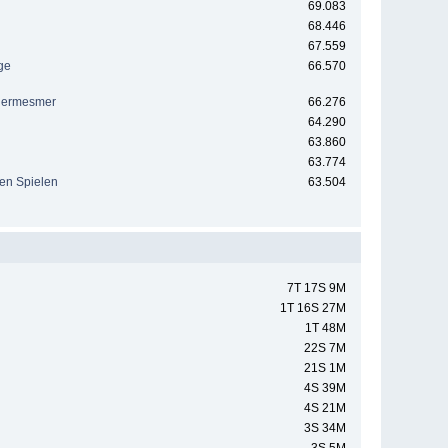
69.083
68.446
67.559
ge
66.570
euermesmer
66.276
64.290
63.860
63.774
hen Spielen
63.504
7T 17S 9M
1T 16S 27M
1T 48M
22S 7M
21S 1M
4S 39M
4S 21M
3S 34M