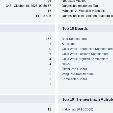
26
Neuestes Mitglied:
348 - Oktober 18, 2025, 01:56:57
Durchschn. online pro Tag:
16
Männlich zu Weiblich Verhältnis:
14.998.805
Durchschnittliche Seitenaufrufe pro T
Top 10 Boards
252
Blog-Kommentare
27
Sonstiges
20
Guild Wars: Prophecies-Kommentare
6
Guild Wars: Factions-Kommentare
4
Guild Wars: Nightfall-Kommentare
4
News
3
Öffentliches Board
3
Vanguard-Kommentare
2
Kommentar-Board
2
Top 10 Themen (nach Aufruf
12
Inaktivität (10.10.2006)