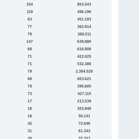
154
803.543
119
496.196
63
451.193
77
362.914
79
368.511
147
639.880
68
616.808
71
422.025
71
532.386
79
2.304.529
68
663.621
79
395.605
73
427.115
17
213.539
18
303.948
18
50.141
42
72.646
31
61.343
20
37.227