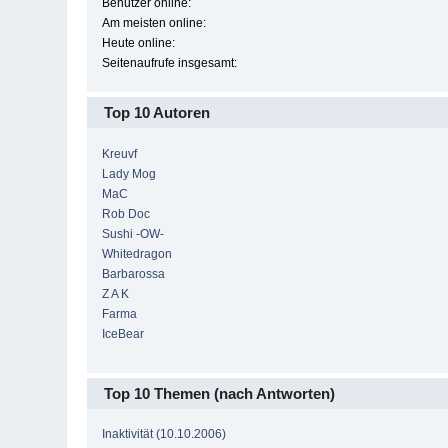
Benutzer online:
Am meisten online:
Heute online:
Seitenaufrufe insgesamt:
Top 10 Autoren
Kreuvf
Lady Mog
MaC
Rob Doc
Sushi -OW-
Whitedragon
Barbarossa
Z A K
Farma
IceBear
Top 10 Themen (nach Antworten)
Inaktivität (10.10.2006)