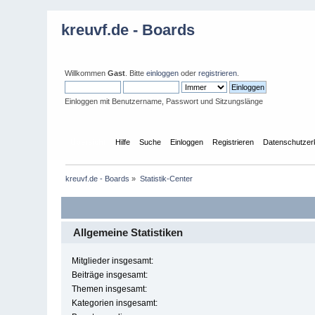
kreuvf.de - Boards
Willkommen
Gast
. Bitte
einloggen
oder
registrieren
.
Einloggen mit Benutzername, Passwort und Sitzungslänge
Übersicht
Hilfe
Suche
Einloggen
Registrieren
Datenschutzer
kreuvf.de - Boards
»
Statistik-Center
Allgemeine Statistiken
Mitglieder insgesamt:
Beiträge insgesamt:
Themen insgesamt:
Kategorien insgesamt: