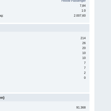
Fellow Passenger
7,84
1:0
ag:
2.007,60
214
26
20
10
10
7
7
2
0
en)
91.368