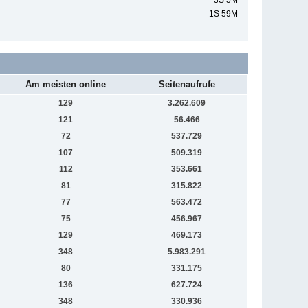
3S 5M
1S 59M
Am meisten online
Seitenaufrufe
129
3.262.609
121
56.466
72
537.729
107
509.319
112
353.661
81
315.822
77
563.472
75
456.967
129
469.173
348
5.983.291
80
331.175
136
627.724
348
330.936