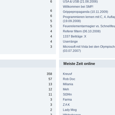
6
USA & USB (21.08.2006)
Willkommen bei SMF!
6
Grippepropaganda (10.11.2009)
6
Programmieren lernen mit C, 4. Aufla
5
(19.09.2008)
5
Feuerelementarmagier vs. Schnellf
4
Referer filtern (06.10.2008)
4
1337 Beiträge :X
4
Userränge
3
Microsoft mit Vista bei den Olympisc
(03.07.2007)
Meiste Zeit online
358
Kreuvf
57
Rob Doc
13
Milania
12
Meh
11
St3f4n
3
Farma
3
Z A K
2
Lady Mog