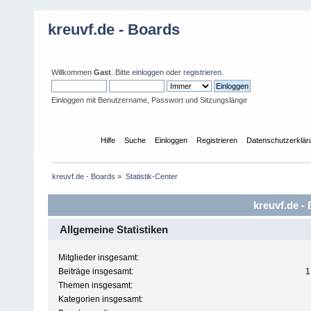
kreuvf.de - Boards
Willkommen
Gast
. Bitte
einloggen
oder
registrieren
.
Einloggen mit Benutzername, Passwort und Sitzungslänge
Übersicht
Hilfe
Suche
Einloggen
Registrieren
Datenschutzerklär
kreuvf.de - Boards
»
Statistik-Center
kreuvf.de - 
Allgemeine Statistiken
Mitglieder insgesamt:
Beiträge insgesamt:
1
Themen insgesamt:
Kategorien insgesamt: