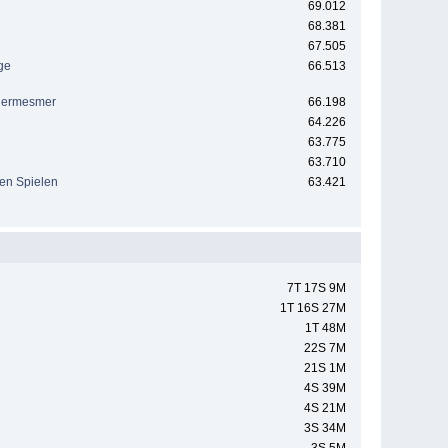
69.012
68.381
67.505
ge
66.513
euermesmer
66.198
64.226
63.775
63.710
hen Spielen
63.421
7T 17S 9M
1T 16S 27M
1T 48M
22S 7M
21S 1M
4S 39M
4S 21M
3S 34M