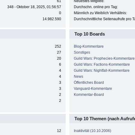
61
Neuestes Mitglied:
348 - Oktober 18, 2025, 01:56:57
Durchschn. online pro Tag:
0
Männlich zu Weiblich Verhältnis:
14.982.590
Durchschnittliche Seitenaufrufe pro T
Top 10 Boards
252
Blog-Kommentare
27
Sonstiges
20
Guild Wars: Prophecies-Kommentare
6
Guild Wars: Factions-Kommentare
4
Guild Wars: Nightfall-Kommentare
4
News
3
Öffentliches Board
3
Vanguard-Kommentare
2
Kommentar-Board
2
Top 10 Themen (nach Aufruf
12
Inaktivität (10.10.2006)