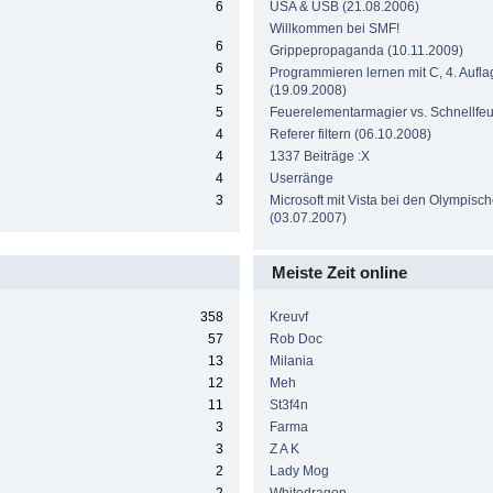
6
USA & USB (21.08.2006)
Willkommen bei SMF!
6
Grippepropaganda (10.11.2009)
6
Programmieren lernen mit C, 4. Aufla
5
(19.09.2008)
5
Feuerelementarmagier vs. Schnellf
4
Referer filtern (06.10.2008)
4
1337 Beiträge :X
4
Userränge
3
Microsoft mit Vista bei den Olympisc
(03.07.2007)
Meiste Zeit online
358
Kreuvf
57
Rob Doc
13
Milania
12
Meh
11
St3f4n
3
Farma
3
Z A K
2
Lady Mog