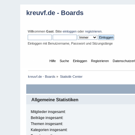
kreuvf.de - Boards
Willkommen
Gast
. Bitte
einloggen
oder
registrieren
.
Einloggen mit Benutzername, Passwort und Sitzungslänge
Übersicht
Hilfe
Suche
Einloggen
Registrieren
Datenschutzer
kreuvf.de - Boards
»
Statistik-Center
Allgemeine Statistiken
Mitglieder insgesamt:
Beiträge insgesamt:
Themen insgesamt:
Kategorien insgesamt: