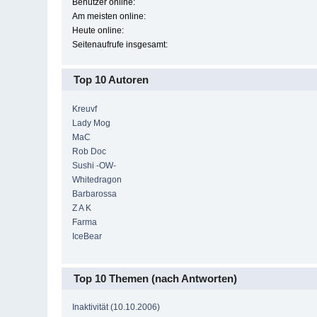
Benutzer online:
Am meisten online:
Heute online:
Seitenaufrufe insgesamt:
Top 10 Autoren
Kreuvf
Lady Mog
MaC
Rob Doc
Sushi -OW-
Whitedragon
Barbarossa
Z A K
Farma
IceBear
Top 10 Themen (nach Antworten)
Inaktivität (10.10.2006)