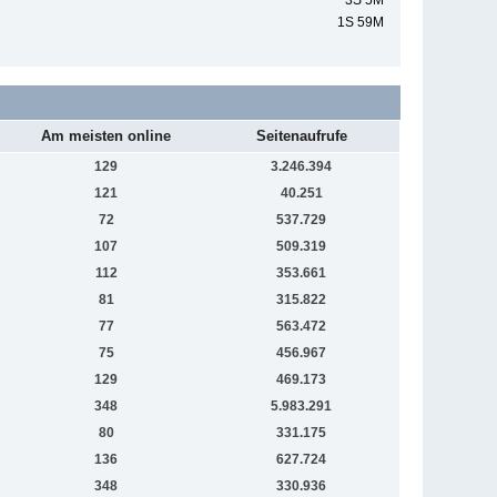
3S 5M
1S 59M
Am meisten online
Seitenaufrufe
129
3.246.394
121
40.251
72
537.729
107
509.319
112
353.661
81
315.822
77
563.472
75
456.967
129
469.173
348
5.983.291
80
331.175
136
627.724
348
330.936