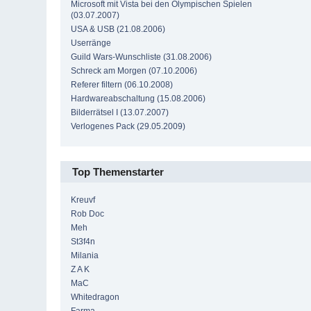
Microsoft mit Vista bei den Olympischen Spielen
(03.07.2007)
USA & USB (21.08.2006)
Userränge
Guild Wars-Wunschliste (31.08.2006)
Schreck am Morgen (07.10.2006)
Referer filtern (06.10.2008)
Hardwareabschaltung (15.08.2006)
Bilderrätsel I (13.07.2007)
Verlogenes Pack (29.05.2009)
Top Themenstarter
Kreuvf
Rob Doc
Meh
St3f4n
Milania
Z A K
MaC
Whitedragon