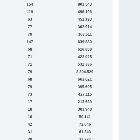
154
803.543
119
496.196
63
451.193
77
362.914
79
368.511
147
639.880
68
616.808
71
422.025
71
532.386
79
2.304.529
68
663.621
79
395.605
73
427.115
17
213.539
18
303.948
18
50.141
42
72.646
31
61.343
20
37.227