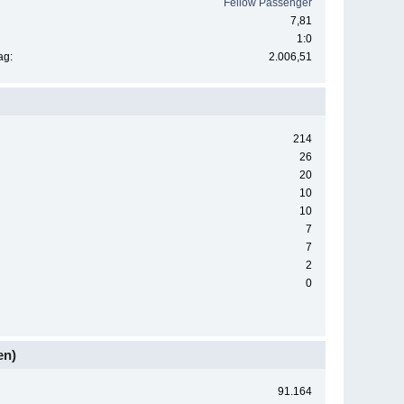
Fellow Passenger
7,81
1:0
ag:
2.006,51
214
26
20
10
10
7
7
2
0
en)
91.164