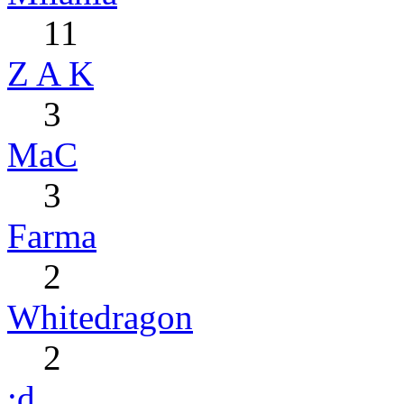
11
Z A K
3
MaC
3
Farma
2
Whitedragon
2
:d