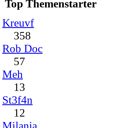
Top Themenstarter
Kreuvf
358
Rob Doc
57
Meh
13
St3f4n
12
Milania