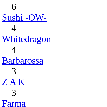
6
Sushi -OW-
4
Whitedragon
4
Barbarossa
3
Z A K
3
Farma