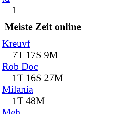
1
Meiste Zeit online
Kreuvf
7T 17S 9M
Rob Doc
1T 16S 27M
Milania
1T 48M
Meh