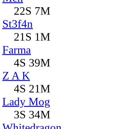
22S 7M
St3f4n
21S 1M
Farma
4S 39M
Z A K
4S 21M
Lady Mog
3S 34M
Whitedragon