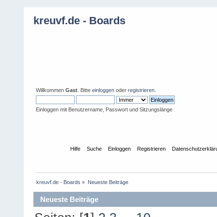
kreuvf.de - Boards
Willkommen
Gast
. Bitte
einloggen
oder
registrieren
.
Einloggen mit Benutzername, Passwort und Sitzungslänge
Übersicht
Hilfe
Suche
Einloggen
Registrieren
Datenschutzerklär
kreuvf.de - Boards
»
Neueste Beiträge
Neueste Beiträge