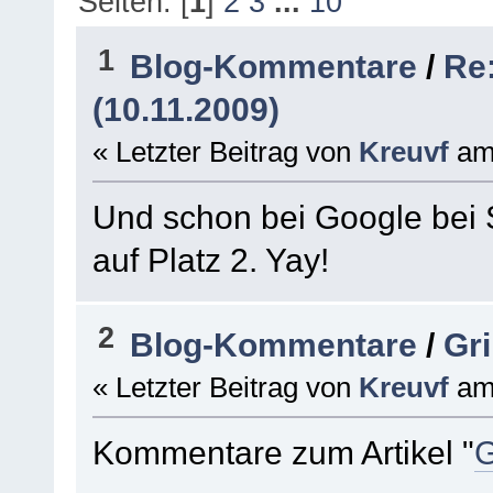
Seiten: [
1
]
2
3
...
10
1
Blog-Kommentare
/
Re
(10.11.2009)
« Letzter Beitrag von
Kreuvf
a
Und schon bei Google bei
auf Platz 2. Yay!
2
Blog-Kommentare
/
Gr
« Letzter Beitrag von
Kreuvf
a
Kommentare zum Artikel "
G