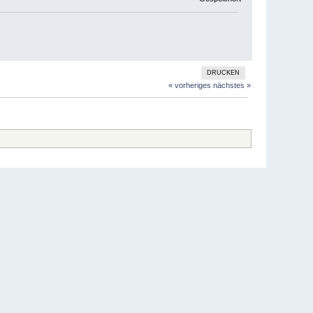
DRUCKEN
« vorheriges
nächstes »