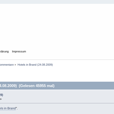
klärung
Impressum
Kommentare
»
Hotels in Brand (24.08.2009)
4.08.2009) (Gelesen 45955 mal)
09)
 »
els in Brand
".