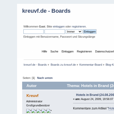
kreuvf.de - Boards
Willkommen
Gast
. Bitte
einloggen
oder
registrieren
.
Einloggen mit Benutzername, Passwort und Sitzungslänge
Übersicht
Hilfe
Suche
Einloggen
Registrieren
Datenschutzer
kreuvf.de - Boards
»
Boards zu kreuvf.de
»
Kommentar-Board
»
Blog-
Seiten: [
1
]
Nach unten
Autor
Thema: Hotels in Brand (2
Hotels in Brand (24.08.20
Kreuvf
«
am:
August 24, 2009, 18:56:07
Administrator
Großgrundbesitzer
Kommentare zum Artikel "
Hot