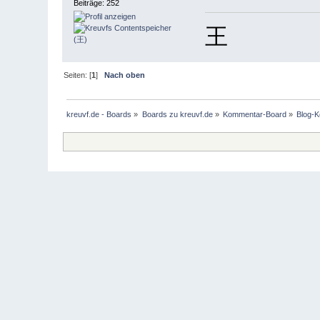
Beiträge: 252
王
Seiten: [
1
]
Nach oben
kreuvf.de - Boards
»
Boards zu kreuvf.de
»
Kommentar-Board
»
Blog-