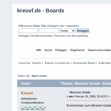
kreuvf.de - Boards
Willkommen
Gast
. Bitte
einloggen
oder
registrieren
.
Einloggen mit Benutzername, Passwort und Sitzungslänge
Übersicht
Hilfe
Suche
Einloggen
Registrieren
Datenschutzerklär
kreuvf.de - Boards
»
Boards zu kreuvf.de
»
Kommentar-Board
»
Guild War
Seiten: [
1
]
Nach unten
Autor
Thema: Mesmer-Guide (Gele
Mesmer-Guide
Kreuvf
«
am:
Februar 26, 2006, 20:42:57 »
Administrator
Großgrundbesitzer
Kommentare zum Mesmer-Guide