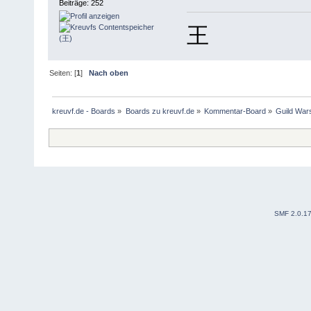
Beiträge: 252
王
Seiten: [
1
]
Nach oben
kreuvf.de - Boards
»
Boards zu kreuvf.de
»
Kommentar-Board
»
Guild War
SMF 2.0.1