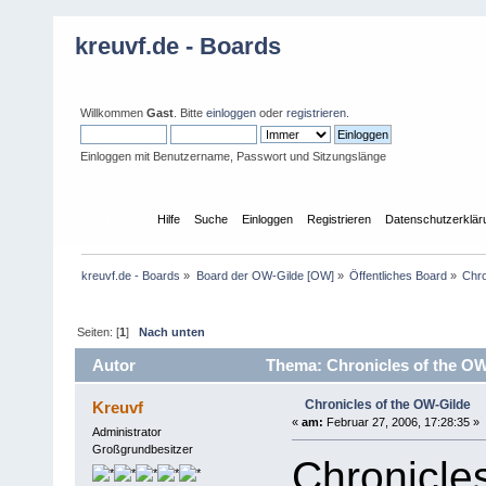
kreuvf.de - Boards
Willkommen
Gast
. Bitte
einloggen
oder
registrieren
.
Einloggen mit Benutzername, Passwort und Sitzungslänge
Übersicht
Hilfe
Suche
Einloggen
Registrieren
Datenschutzerklär
kreuvf.de - Boards
»
Board der OW-Gilde [OW]
»
Öffentliches Board
»
Chro
Seiten: [
1
]
Nach unten
Autor
Thema: Chronicles of the OW
Chronicles of the OW-Gilde
Kreuvf
«
am:
Februar 27, 2006, 17:28:35 »
Administrator
Großgrundbesitzer
Chronicle