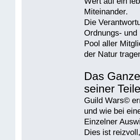
Wert auf ein l
Miteinander.
Die Verantwort
Ordnungs- und
Pool aller Mitgl
der Natur trage
Das Ganze 
seiner Teil
Guild Wars© erm
und wie bei ein
Einzelner Auswi
Dies ist reizvol