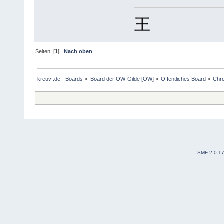
王
Seiten: [
1
]
Nach oben
kreuvf.de - Boards
»
Board der OW-Gilde [OW]
»
Öffentliches Board
»
Chro
SMF 2.0.1